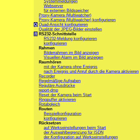
Systemmeldungen
Webserver
für externen Bildspeicher
Proxy-Kamera (Multiwatcher)
Proxy-Kamera (Multiwatcher) konfigurieren
Q
Quad-Ansicht konfigurieren
Qualität der JPEG-Bilder einstellen
R
RS232-Schnittstelle
RS232-Meldung konfigurieren
konfigurieren
Rahmen
Bilderrahmen im Bild anzeigen
Visuellen Alarm im Bild anzeigen
Raumhören
mit der Kamera ohne Ereignis
nach Ereignis und Anruf durch die Kamera aktivieren
Recorder
Regelmäßige Aufgaben
Reguläre Ausdrücke
report-dmp
Reset der Kamera beim Start
Ringpuffer aktivieren
Rotabgleich
Routen
Beispielkonfiguration
konfigurieren
Rücksetzen
auf Werkseinstellungen beim Start
der Auswahlbegrenzung für ISDN
der Konfiguration auf Werkseinstellungen