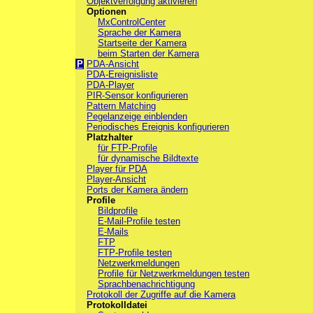
Objektverfolgung aktivieren
Optionen
MxControlCenter
Sprache der Kamera
Startseite der Kamera
beim Starten der Kamera
P
PDA-Ansicht
PDA-Ereignisliste
PDA-Player
PIR-Sensor konfigurieren
Pattern Matching
Pegelanzeige einblenden
Periodisches Ereignis konfigurieren
Platzhalter
für FTP-Profile
für dynamische Bildtexte
Player für PDA
Player-Ansicht
Ports der Kamera ändern
Profile
Bildprofile
E-Mail-Profile testen
E-Mails
FTP
FTP-Profile testen
Netzwerkmeldungen
Profile für Netzwerkmeldungen testen
Sprachbenachrichtigung
Protokoll der Zugriffe auf die Kamera
Protokolldatei