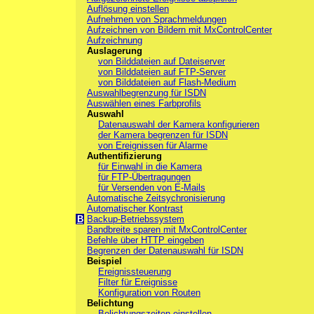
Auflösung einstellen
Aufnehmen von Sprachmeldungen
Aufzeichnen von Bildern mit MxControlCenter
Aufzeichnung
Auslagerung
von Bilddateien auf Dateiserver
von Bilddateien auf FTP-Server
von Bilddateien auf Flash-Medium
Auswahlbegrenzung für ISDN
Auswählen eines Farbprofils
Auswahl
Datenauswahl der Kamera konfigurieren
der Kamera begrenzen für ISDN
von Ereignissen für Alarme
Authentifizierung
für Einwahl in die Kamera
für FTP-Übertragungen
für Versenden von E-Mails
Automatische Zeitsychronisierung
Automatischer Kontrast
B
Backup-Betriebssystem
Bandbreite sparen mit MxControlCenter
Befehle über HTTP eingeben
Begrenzen der Datenauswahl für ISDN
Beispiel
Ereignissteuerung
Filter für Ereignisse
Konfiguration von Routen
Belichtung
Belichtungszeiten einstellen