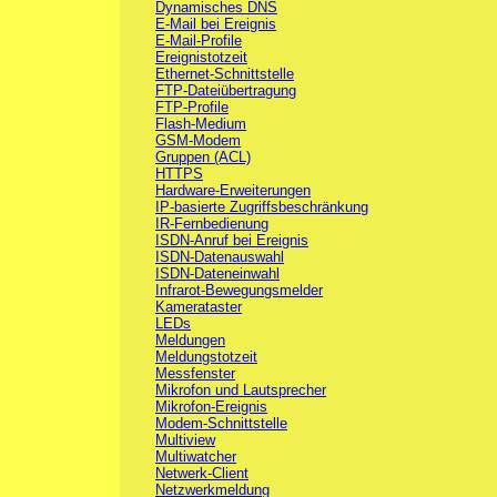
Dynamisches DNS
E-Mail bei Ereignis
E-Mail-Profile
Ereignistotzeit
Ethernet-Schnittstelle
FTP-Dateiübertragung
FTP-Profile
Flash-Medium
GSM-Modem
Gruppen (ACL)
HTTPS
Hardware-Erweiterungen
IP-basierte Zugriffsbeschränkung
IR-Fernbedienung
ISDN-Anruf bei Ereignis
ISDN-Datenauswahl
ISDN-Dateneinwahl
Infrarot-Bewegungsmelder
Kamerataster
LEDs
Meldungen
Meldungstotzeit
Messfenster
Mikrofon und Lautsprecher
Mikrofon-Ereignis
Modem-Schnittstelle
Multiview
Multiwatcher
Netwerk-Client
Netzwerkmeldung