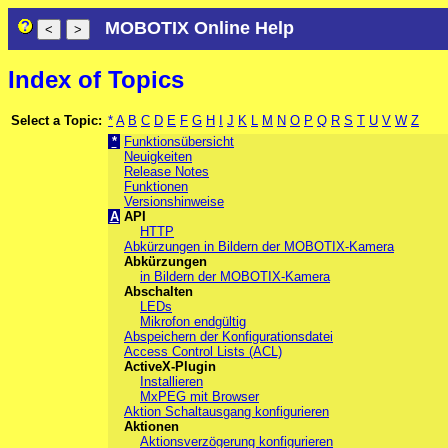
MOBOTIX Online Help
Index of Topics
Select a Topic:
*
A
B
C
D
E
F
G
H
I
J
K
L
M
N
O
P
Q
R
S
T
U
V
W
Z
*
Funktionsübersicht
Neuigkeiten
Release Notes
Funktionen
Versionshinweise
A
API
HTTP
Abkürzungen in Bildern der MOBOTIX-Kamera
Abkürzungen
in Bildern der MOBOTIX-Kamera
Abschalten
LEDs
Mikrofon endgültig
Abspeichern der Konfigurationsdatei
Access Control Lists (ACL)
ActiveX-Plugin
Installieren
MxPEG mit Browser
Aktion Schaltausgang konfigurieren
Aktionen
Aktionsverzögerung konfigurieren