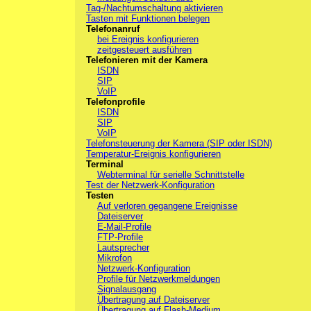
Tag-/Nachtumschaltung aktivieren
Tasten mit Funktionen belegen
Telefonanruf
bei Ereignis konfigurieren
zeitgesteuert ausführen
Telefonieren mit der Kamera
ISDN
SIP
VoIP
Telefonprofile
ISDN
SIP
VoIP
Telefonsteuerung der Kamera (SIP oder ISDN)
Temperatur-Ereignis konfigurieren
Terminal
Webterminal für serielle Schnittstelle
Test der Netzwerk-Konfiguration
Testen
Auf verloren gegangene Ereignisse
Dateiserver
E-Mail-Profile
FTP-Profile
Lautsprecher
Mikrofon
Netzwerk-Konfiguration
Profile für Netzwerkmeldungen
Signalausgang
Übertragung auf Dateiserver
Übertragung auf Flash-Medium