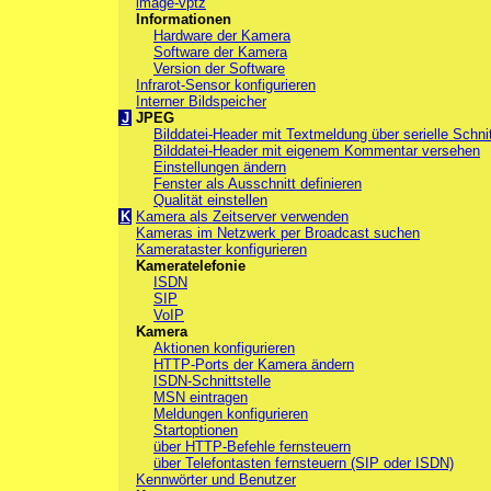
image-vptz
Informationen
Hardware der Kamera
Software der Kamera
Version der Software
Infrarot-Sensor konfigurieren
Interner Bildspeicher
J
JPEG
Bilddatei-Header mit Textmeldung über serielle Schni
Bilddatei-Header mit eigenem Kommentar versehen
Einstellungen ändern
Fenster als Ausschnitt definieren
Qualität einstellen
K
Kamera als Zeitserver verwenden
Kameras im Netzwerk per Broadcast suchen
Kamerataster konfigurieren
Kameratelefonie
ISDN
SIP
VoIP
Kamera
Aktionen konfigurieren
HTTP-Ports der Kamera ändern
ISDN-Schnittstelle
MSN eintragen
Meldungen konfigurieren
Startoptionen
über HTTP-Befehle fernsteuern
über Telefontasten fernsteuern (SIP oder ISDN)
Kennwörter und Benutzer