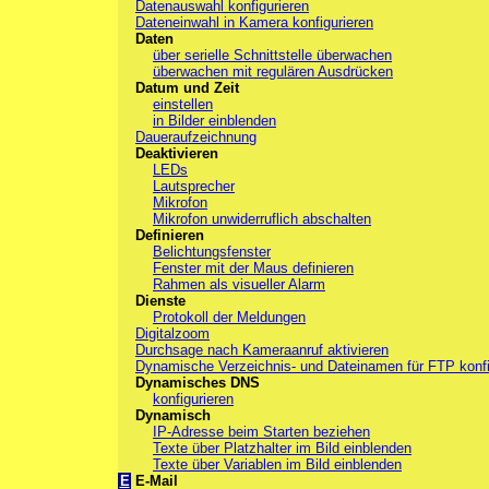
Datenauswahl konfigurieren
Dateneinwahl in Kamera konfigurieren
Daten
über serielle Schnittstelle überwachen
überwachen mit regulären Ausdrücken
Datum und Zeit
einstellen
in Bilder einblenden
Daueraufzeichnung
Deaktivieren
LEDs
Lautsprecher
Mikrofon
Mikrofon unwiderruflich abschalten
Definieren
Belichtungsfenster
Fenster mit der Maus definieren
Rahmen als visueller Alarm
Dienste
Protokoll der Meldungen
Digitalzoom
Durchsage nach Kameraanruf aktivieren
Dynamische Verzeichnis- und Dateinamen für FTP konfi
Dynamisches DNS
konfigurieren
Dynamisch
IP-Adresse beim Starten beziehen
Texte über Platzhalter im Bild einblenden
Texte über Variablen im Bild einblenden
E
E-Mail