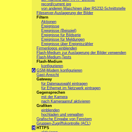
record/current.jpg
von anderen Maschinen über RS232-Schnittstelle
Fileserver-Auslagerung der Bilder
Filtern
Aktionen
Ereignisse
Ereignisse (Beispiel)
Ereignisse für Bildserie
Ereignisse für Meldungen
Ereignisse über Ereigniszähler
Firmenlogos einblenden
Flash-Medium zur Auslagerung der Bilder verwenden
Flash-Medium-Tests
Flash-Medium
konfigurieren
G
GSM-Modem konfigurieren
Gast-Ansicht
Gateway
für Datenauswahl eintragen
für Ethernet im Netzwerk eintragen
Gegensprechen
mit der Kamera
nach Kameraanruf aktivieren
Grafiken
einblenden
hochladen und verwalten
Grafische Eingabe von Fenstern
Gruppen-Zugriffskontrolle (ACL)
H
HTTPS