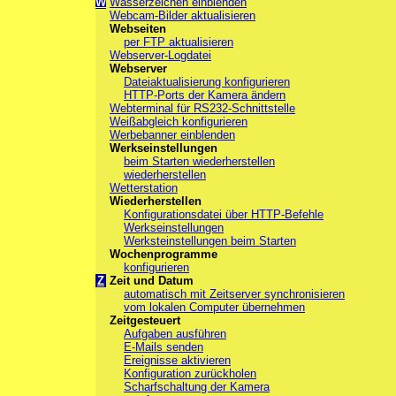
W
Wasserzeichen einblenden
Webcam-Bilder aktualisieren
Webseiten
per FTP aktualisieren
Webserver-Logdatei
Webserver
Dateiaktualisierung konfigurieren
HTTP-Ports der Kamera ändern
Webterminal für RS232-Schnittstelle
Weißabgleich konfigurieren
Werbebanner einblenden
Werkseinstellungen
beim Starten wiederherstellen
wiederherstellen
Wetterstation
Wiederherstellen
Konfigurationsdatei über HTTP-Befehle
Werkseinstellungen
Werksteinstellungen beim Starten
Wochenprogramme
konfigurieren
Z
Zeit und Datum
automatisch mit Zeitserver synchronisieren
vom lokalen Computer übernehmen
Zeitgesteuert
Aufgaben ausführen
E-Mails senden
Ereignisse aktivieren
Konfiguration zurückholen
Scharfschaltung der Kamera