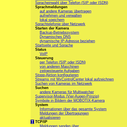
Spracheinwahl über Telefon (SIP oder ISDN)
Sprachmeldungen
auf andere Kameras übertragen
aufnehmen und verwalten
lokal speichern
Sprachtelefonie über Netzwerk
Starten der Kamera
Backup-Betriebssystem
Dynamisches DNS
dynamische IP-Adresse beziehen
Startseite und Sprache
Status
VoIP
Steuerung
per Telefon (SIP oder ISDN)
von anderen Maschinen
zeitgesteuerte Aufgaben
Stopp-Aktion konfigurieren
Streams mit MxControlCenter lokal aufzeichnen
Suchen von Kameras im Netzwerk
Suchen
andere Kameras für Multiwatcher
Supervisor-Modus (Vier-Augen-Prinzip)
Symbole in Bildern der MOBOTIX-Kamera
System
Informationen über das gesamte System
Meldungen der Übertragungen
aktualisieren
T
TCP/IP
Meldungen senden über