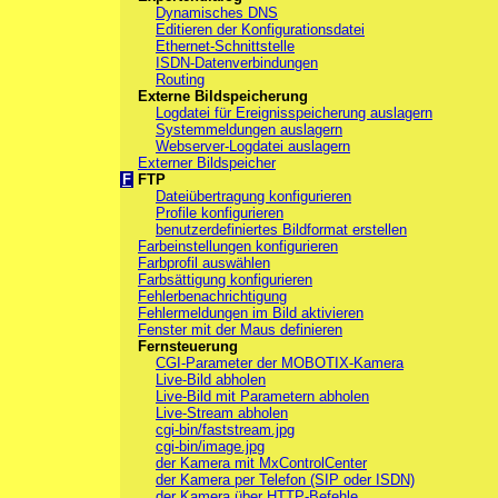
Dynamisches DNS
Editieren der Konfigurationsdatei
Ethernet-Schnittstelle
ISDN-Datenverbindungen
Routing
Externe Bildspeicherung
Logdatei für Ereignisspeicherung auslagern
Systemmeldungen auslagern
Webserver-Logdatei auslagern
Externer Bildspeicher
F
FTP
Dateiübertragung konfigurieren
Profile konfigurieren
benutzerdefiniertes Bildformat erstellen
Farbeinstellungen konfigurieren
Farbprofil auswählen
Farbsättigung konfigurieren
Fehlerbenachrichtigung
Fehlermeldungen im Bild aktivieren
Fenster mit der Maus definieren
Fernsteuerung
CGI-Parameter der MOBOTIX-Kamera
Live-Bild abholen
Live-Bild mit Parametern abholen
Live-Stream abholen
cgi-bin/faststream.jpg
cgi-bin/image.jpg
der Kamera mit MxControlCenter
der Kamera per Telefon (SIP oder ISDN)
der Kamera über HTTP-Befehle