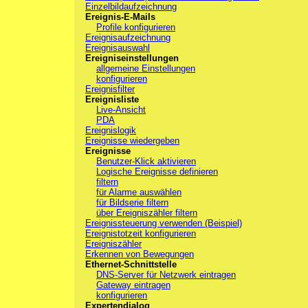
Einzelbildaufzeichnung
Ereignis-E-Mails
Profile konfigurieren
Ereignisaufzeichnung
Ereignisauswahl
Ereigniseinstellungen
allgemeine Einstellungen
konfigurieren
Ereignisfilter
Ereignisliste
Live-Ansicht
PDA
Ereignislogik
Ereignisse wiedergeben
Ereignisse
Benutzer-Klick aktivieren
Logische Ereignisse definieren
filtern
für Alarme auswählen
für Bildserie filtern
über Ereigniszähler filtern
Ereignissteuerung verwenden (Beispiel)
Ereignistotzeit konfigurieren
Ereigniszähler
Erkennen von Bewegungen
Ethernet-Schnittstelle
DNS-Server für Netzwerk eintragen
Gateway eintragen
konfigurieren
Expertendialog