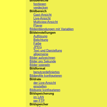
Bildbereiche
festlegen
verdecken
Bildbereich
Gast-Ansicht
Live-Ansicht
Multiview-Ansicht
Player
Bildeinblendungen mit Variablen
Bildeinstellungen
Auflösung
Belichtung
Farbe
JPEG
Text und Darstellung
allgemeine
Bilder aufzeichnen
Bilder pro Sekunde
Bilder spiegeln
Bildformat
benutzerdefiniertes
Bildprofile konfigurieren
Bildrate
der Live-Ansicht
einstellen
Bildserie konfigurieren
Bildspeicherung
im LAN
per FTP
Bildspeicher