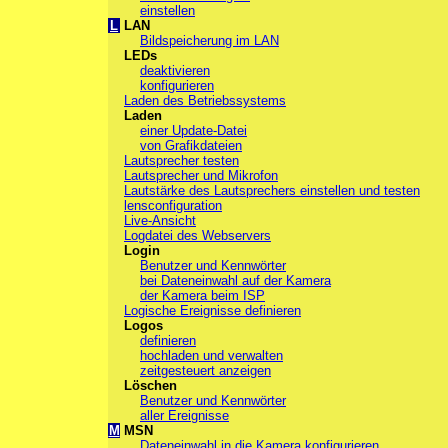
einstellen
L
LAN
Bildspeicherung im LAN
LEDs
deaktivieren
konfigurieren
Laden des Betriebssystems
Laden
einer Update-Datei
von Grafikdateien
Lautsprecher testen
Lautsprecher und Mikrofon
Lautstärke des Lautsprechers einstellen und testen
lensconfiguration
Live-Ansicht
Logdatei des Webservers
Login
Benutzer und Kennwörter
bei Dateneinwahl auf der Kamera
der Kamera beim ISP
Logische Ereignisse definieren
Logos
definieren
hochladen und verwalten
zeitgesteuert anzeigen
Löschen
Benutzer und Kennwörter
aller Ereignisse
M
MSN
Dateneinwahl in die Kamera konfigurieren