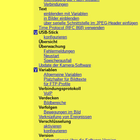
Verbindungen
Text
einblenden mit Variablen
in Bilder einblenden
über serielle Schnittstelle im JPEG-Header einfügen
Time Protocol (RFC 868) verwenden
U
USB-Stick
konfigurieren
Übersicht
Überwachung
Fehlermeldungen
Neustart
Speicherausfall
Update der Kamera-Software
V
Variablen
Allgemeine Variablen
Platzhalter für Bildtexte
für FTP-Profile
Verbindungsprotokoll
VoIP
Verdecken
Bildbereiche
Verfolgen
Bewegungen im Bild
Verknüpfung von Ereignissen
Verschlüsselung
aktivieren
konfigurieren
Version