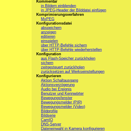
Kommentar
in Bildern einblenden
in JPEG-Header der Bilddatei einfügen
Komprimierungsverfahren
MxPEG
Konfigurationsdatei
abspeichern
anzeigen
editieren
einspielen
über HTTP-Befehle sichern
über HTTP-Befehle wiederherstellen
Konfiguration
aus Flash-Speicher zurückholen
sichern
zeitgesteuert zurückholen
zurücksetzen auf Werkseinstellungen
Konfigurieren
Aktion Schaltausgang
Aktionsverzögerung
Audio bei Ereignis
Benutzer und Kennwörter
Bewegungsfenster
Bewegungsmelder (PIR)
Bewegungsmelder (Video)
Bildprofile
Bildserie
CamIO
DNS-Server
Dateneinwahl in Kamera konfigurieren