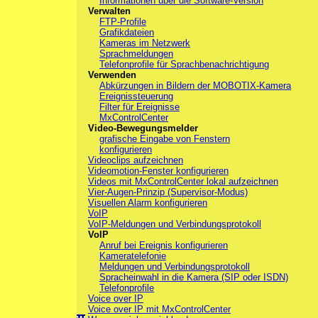
Informationen über die Software-Version
Verwalten
FTP-Profile
Grafikdateien
Kameras im Netzwerk
Sprachmeldungen
Telefonprofile für Sprachbenachrichtigung
Verwenden
Abkürzungen in Bildern der MOBOTIX-Kamera
Ereignissteuerung
Filter für Ereignisse
MxControlCenter
Video-Bewegungsmelder
grafische Eingabe von Fenstern
konfigurieren
Videoclips aufzeichnen
Videomotion-Fenster konfigurieren
Videos mit MxControlCenter lokal aufzeichnen
Vier-Augen-Prinzip (Supervisor-Modus)
Visuellen Alarm konfigurieren
VoIP
VoIP-Meldungen und Verbindungsprotokoll
VoIP
Anruf bei Ereignis konfigurieren
Kameratelefonie
Meldungen und Verbindungsprotokoll
Spracheinwahl in die Kamera (SIP oder ISDN)
Telefonprofile
Voice over IP
Voice over IP mit MxControlCenter