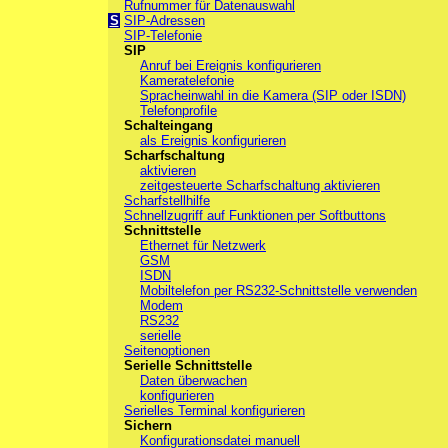
Rufnummer für Datenauswahl
S
SIP-Adressen
SIP-Telefonie
SIP
Anruf bei Ereignis konfigurieren
Kameratelefonie
Spracheinwahl in die Kamera (SIP oder ISDN)
Telefonprofile
Schalteingang
als Ereignis konfigurieren
Scharfschaltung
aktivieren
zeitgesteuerte Scharfschaltung aktivieren
Scharfstellhilfe
Schnellzugriff auf Funktionen per Softbuttons
Schnittstelle
Ethernet für Netzwerk
GSM
ISDN
Mobiltelefon per RS232-Schnittstelle verwenden
Modem
RS232
serielle
Seitenoptionen
Serielle Schnittstelle
Daten überwachen
konfigurieren
Serielles Terminal konfigurieren
Sichern
Konfigurationsdatei manuell