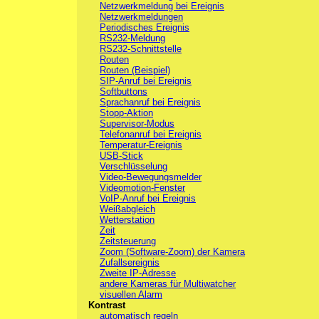
Netzwerkmeldung bei Ereignis
Netzwerkmeldungen
Periodisches Ereignis
RS232-Meldung
RS232-Schnittstelle
Routen
Routen (Beispiel)
SIP-Anruf bei Ereignis
Softbuttons
Sprachanruf bei Ereignis
Stopp-Aktion
Supervisor-Modus
Telefonanruf bei Ereignis
Temperatur-Ereignis
USB-Stick
Verschlüsselung
Video-Bewegungsmelder
Videomotion-Fenster
VoIP-Anruf bei Ereignis
Weißabgleich
Wetterstation
Zeit
Zeitsteuerung
Zoom (Software-Zoom) der Kamera
Zufallsereignis
Zweite IP-Adresse
andere Kameras für Multiwatcher
visuellen Alarm
Kontrast
automatisch regeln