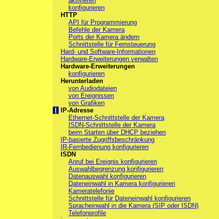
aktivieren
konfigurieren
HTTP
API für Programmierung
Befehle der Kamera
Ports der Kamera ändern
Schnittstelle für Fernsteuerung
Hard- und Software-Informationen
Hardware-Erweiterungen verwalten
Hardware-Erweiterungen
konfigurieren
Herunterladen
von Audiodateien
von Ereignissen
von Grafiken
I
IP-Adresse
Ethernet-Schnittstelle der Kamera
ISDN-Schnittstelle der Kamera
beim Starten über DHCP beziehen
IP-basierte Zugriffsbeschränkung
IR-Fernbedienung konfigurieren
ISDN
Anruf bei Ereignis konfigurieren
Auswahlbegrenzung konfigurieren
Datenauswahl konfigurieren
Dateneinwahl in Kamera konfigurieren
Kameratelefonie
Schnittstelle für Dateneinwahl konfigurieren
Spracheinwahl in die Kamera (SIP oder ISDN)
Telefonprofile