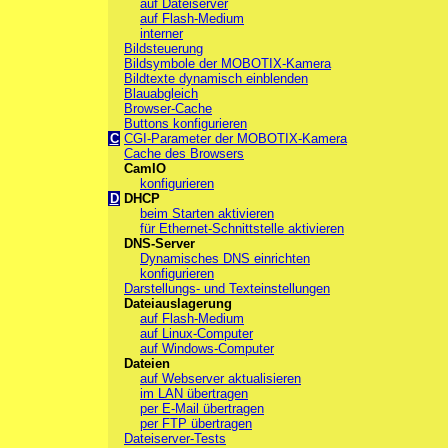
auf Dateiserver
auf Flash-Medium
interner
Bildsteuerung
Bildsymbole der MOBOTIX-Kamera
Bildtexte dynamisch einblenden
Blauabgleich
Browser-Cache
Buttons konfigurieren
C
CGI-Parameter der MOBOTIX-Kamera
Cache des Browsers
CamIO
konfigurieren
D
DHCP
beim Starten aktivieren
für Ethernet-Schnittstelle aktivieren
DNS-Server
Dynamisches DNS einrichten
konfigurieren
Darstellungs- und Texteinstellungen
Dateiauslagerung
auf Flash-Medium
auf Linux-Computer
auf Windows-Computer
Dateien
auf Webserver aktualisieren
im LAN übertragen
per E-Mail übertragen
per FTP übertragen
Dateiserver-Tests