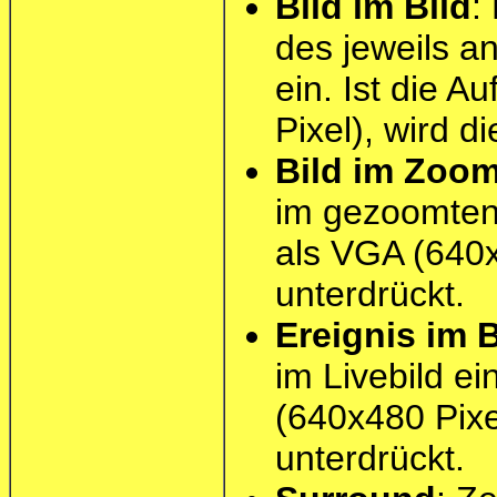
Bild im Bild
:
des jeweils a
ein. Ist die A
Pixel), wird d
Bild im Zoo
im gezoomten B
als VGA (640x
unterdrückt.
Ereignis im B
im Livebild ei
(640x480 Pixe
unterdrückt.