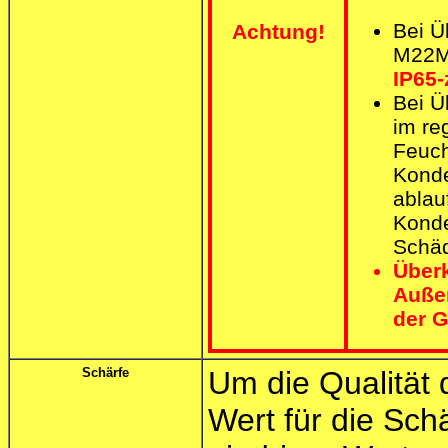
Bei 
Achtung!
M22M 
IP65-z
Bei 
im re
Feuch
Konde
ablau
Kond
Schäd
Über
Außen
der G
Schärfe
Um die Qualität 
Wert für die Sch