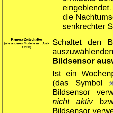
eingeblendet.
die Nachtumsc
senkrechter S
Kamera-Zeitschalter
Schaltet den B
(alle anderen Modelle mit Dual-
Optik)
auszuwählende
Bildsensor aus
Ist ein Woche
(das Symbol
Bildsensor ve
nicht aktiv
bz
Bildsensor verw