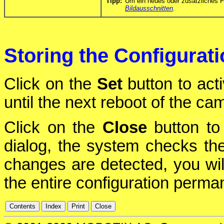
Tipp:
Um ein neues oder zusätzliches F
Bildausschnitten
.
Storing the Configurat
Click on the
Set
button to act
until the next reboot of the ca
Click on the
Close
button to 
dialog, the system checks the 
changes are detected, you will
the entire configuration perman