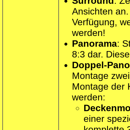
Surround
: Z
Ansichten an.
Verfügung, we
werden!
Panorama
: S
8:3 dar. Diese
Doppel-Pan
Montage zwei e
Montage der 
werden:
Deckenmo
einer spezi
komplette 