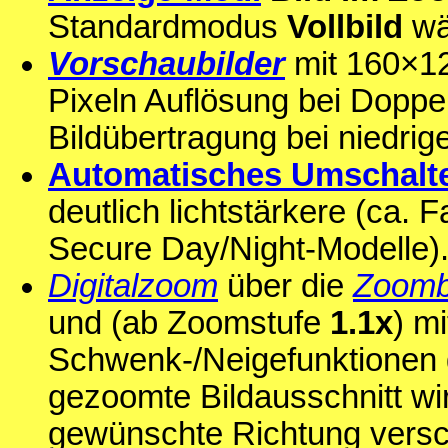
Standardmodus
Vollbild
wä
Vorschaubilder
mit 160×12
Pixeln Auflösung bei Doppel
Bildübertragung bei niedri
Automatisches Umschalt
deutlich lichtstärkere (ca. 
Secure Day/Night-Modelle)
Digitalzoom
über die
Zoomb
und (ab Zoomstufe
1.1x
) mi
Schwenk-/Neigefunktionen g
gezoomte Bildausschnitt wir
gewünschte Richtung vers