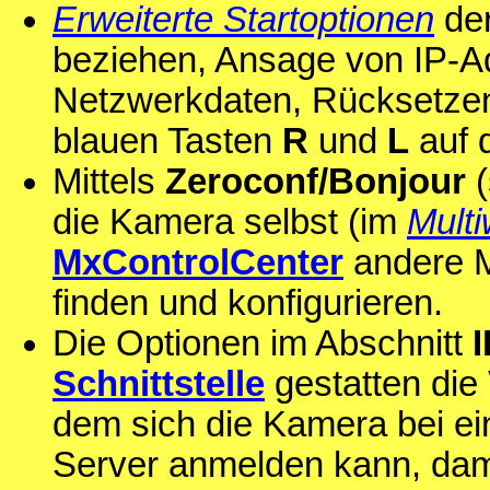
Erweiterte Startoptionen
der
beziehen, Ansage von IP-A
Netzwerkdaten, Rücksetzen
blauen Tasten
R
und
L
auf 
Mittels
Zeroconf/Bonjour
(
die Kamera selbst (im
Mult
MxControlCenter
andere 
finden und konfigurieren.
Die Optionen im Abschnitt
Schnittstelle
gestatten die 
dem sich die Kamera bei ei
Server anmelden kann, dami