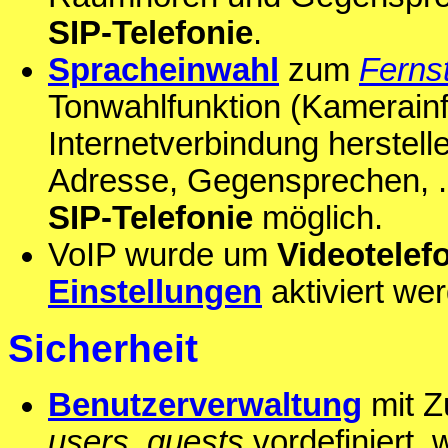
SIP-Telefonie
.
Spracheinwahl
zum
Ferns
Tonwahlfunktion (Kamerainf
Internetverbindung herstell
Adresse, Gegensprechen, ...)
SIP-Telefonie
möglich.
VoIP wurde um
Videotelef
Einstellungen
aktiviert we
Sicherheit
Benutzerverwaltung
mit Z
users
,
guests
vordefiniert,