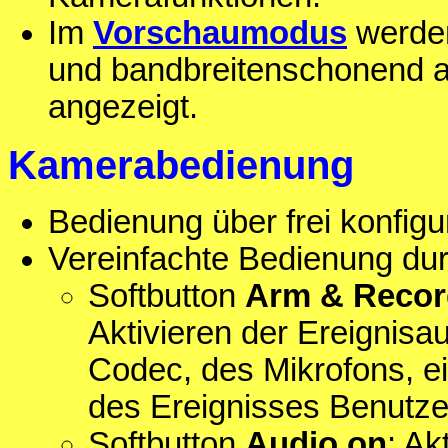
Im
Vorschaumodus
werden
und bandbreitenschonend al
angezeigt.
Kamerabedienung
Bedienung über frei konfigu
Vereinfachte Bedienung du
Softbutton
Arm & Recor
Aktivieren der Ereignis
Codec, des Mikrofons, 
des Ereignisses Benutzer
Softbutton
Audio on
: Ak