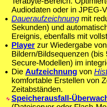
Terabyte-Bereich. Optimier
Audiodaten oder in JPEG-Vo
Daueraufzeichnung
mit redu
Sekunden) und automatisch
Ereignis, ebenfalls mit voll
Player
zur Wiedergabe von
Bildern/Bildsequenzen (bis
Secure-Modellen) im integ
Die
Aufzeichnung
von
His
komfortable Erstellen von Z
Zeitabständen.
Speicherausfall-Überwac