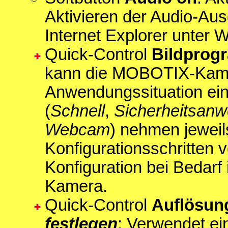
Aktivieren der Audio-Au
Internet Explorer unter 
Quick-Control
Bildprog
kann die MOBOTIX-Kamera
Anwendungssituation ein
(
Schnell
,
Sicherheitsan
Webcam
) nehmen jeweil
Konfigurationsschritten 
Konfiguration bei Bedar
Kamera.
Quick-Control
Auflösun
festlegen
: Verwendet ei