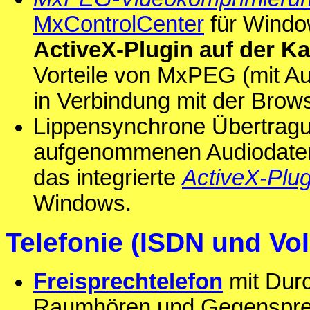
MxControlCenter
für Window
ActiveX-Plugin auf der K
Vorteile von MxPEG (mit A
in Verbindung mit der Brow
Lippensynchrone Übertrag
aufgenommenen Audiodate
das integrierte
ActiveX-Plug
Windows.
Telefonie (ISDN und VoI
Freisprechtelefon
mit Dur
Raumhören und Gegensprech