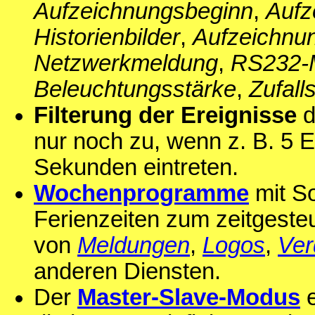
Aufzeichnungsbeginn
,
Aufz
Historienbilder
,
Aufzeichnu
Netzwerkmeldung
,
RS232-
Beleuchtungsstärke
,
Zufall
Filterung der Ereignisse
d
nur noch zu, wenn z. B. 5 E
Sekunden eintreten.
Wochenprogramme
mit S
Ferienzeiten zum zeitgeste
von
Meldungen
,
Logos
,
Ver
anderen Diensten.
Der
Master-Slave-Modus
e