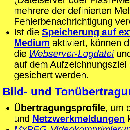
(Dateiserver oder Flash-M
mehrere der definierten Me
Fehlerbenachrichtigung ve
Ist die
Speicherung auf ext
Medium
aktiviert, können 
die
Webserver-Logdatei
und
auf dem Aufzeichnungsziel 
gesichert werden.
Bild- und Tonübertrag
Übertragungsprofile
, um 
und
Netzwerkmeldungen
k
MxPEG-Videokomprimieru