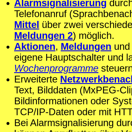
Alarmsignalisierung
durch
Telefonanruf (Sprachbenach
Mittel
über zwei verschied
Meldungen 2
) möglich.
Aktionen
,
Meldungen
un
eigene Hauptschalter und l
Wochenprogramme
steuern
Erweiterte
Netzwerkbenac
Text, Bilddaten (MxPEG-Cl
Bildinformationen oder Sys
TCP/IP-Daten oder mit HT
Bei Alarmsignalisierung du