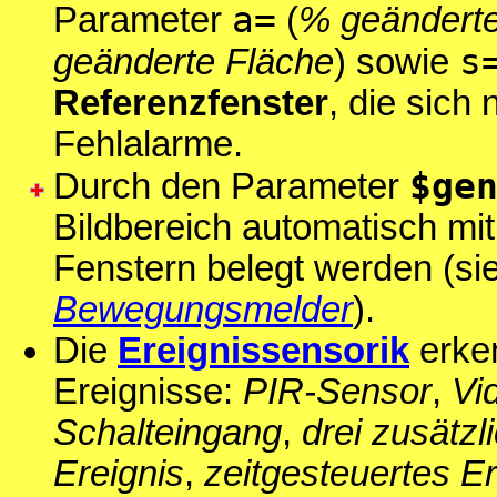
a=
Parameter
(
% geänderte
s
geänderte Fläche
) sowie
Referenzfenster
, die sich
Fehlalarme.
$ge
Durch den Parameter
Bildbereich automatisch m
Fenstern belegt werden (sie
Bewegungsmelder
).
Die
Ereignissensorik
erken
Ereignisse:
PIR-Sensor
,
Vi
Schalteingang
,
drei zusätz
Ereignis
,
zeitgesteuertes Er