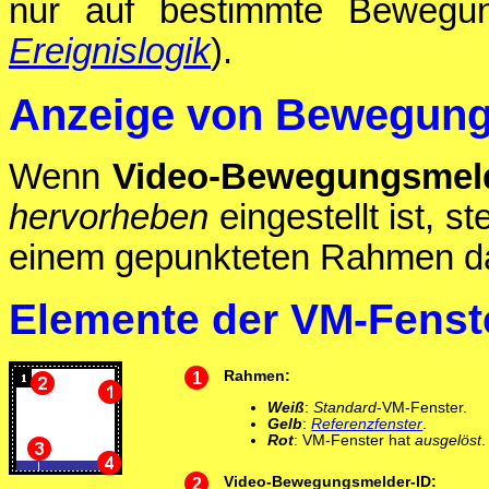
nur auf bestimmte Bewegung
Ereignislogik
).
Anzeige von Bewegung
Wenn
Video-Bewegungsmeld
hervorheben
eingestellt ist, s
einem gepunkteten Rahmen da
Elemente der VM-Fenst
1
Rahmen:
Weiß
:
Standard
-VM-Fenster.
Gelb
:
Referenzfenster
.
Rot
: VM-Fenster hat
ausgelöst
.
2
Video-Bewegungsmelder-ID: