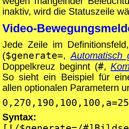
wegen mangelnder Beleuchtun
inaktiv, wird die Statuszeile 
Video-Bewegungsmelde
Jede Zeile im Definitionsfeld
$generate=
(
,
Automatisch 
#
Doppelkreuz beginnt (
,
Kom
So sieht ein Beispiel für ei
allen optionalen Parametern u
0,270,190,100,100,a=25
Syntax:
[!/$generate=/#]B