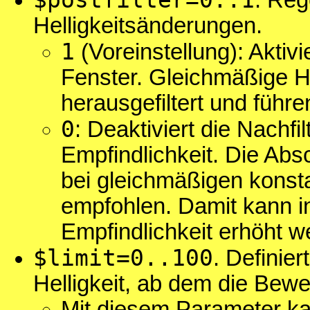
$postfilter=0..1
. Reg
Helligkeitsänderungen.
1
(Voreinstellung): Aktivi
Fenster. Gleichmäßige H
herausgefiltert und führ
0
: Deaktiviert die Nachf
Empfindlichkeit. Die Abs
bei gleichmäßigen konst
empfohlen. Damit kann in
Empfindlichkeit erhöht w
$limit=0..100
. Definier
Helligkeit, ab dem die Bew
Mit diesem Parameter ka