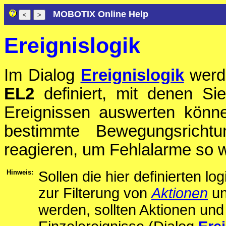
MOBOTIX Online Help
Ereignislogik
Im Dialog
Ereignislogik
werde
EL2
definiert, mit denen Si
Ereignissen auswerten könn
bestimmte Bewegungsrichtu
reagieren, um Fehlalarme so w
Hinweis:
Sollen die hier definierten l
zur Filterung von
Aktionen
u
werden, sollten Aktionen un