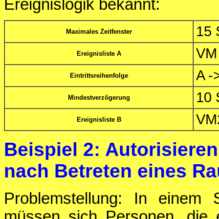
Ereignislogik bekannt:
15 
Maximales Zeitfenster
VM
Ereignisliste A
A -
Eintrittsreihenfolge
10 
Mindestverzögerung
VM
Ereignisliste B
Beispiel 2: Autorisiere
nach Betreten eines R
Problemstellung: In einem 
müssen sich Personen, die 