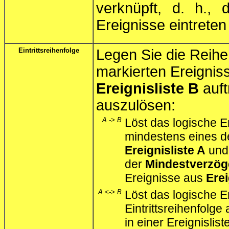
verknüpft, d. h.,
Ereignisse eintrete
Eintrittsreihenfolge
Legen Sie die Reihen
markierten Ereignis
Ereignisliste B
auft
auszulösen:
A -> B
Löst das logische E
mindestens eines d
Ereignisliste A
und 
der
Mindestverzög
Ereignisse aus
Erei
A <-> B
Löst das logische E
Eintrittsreihenfolg
in einer Ereignislist