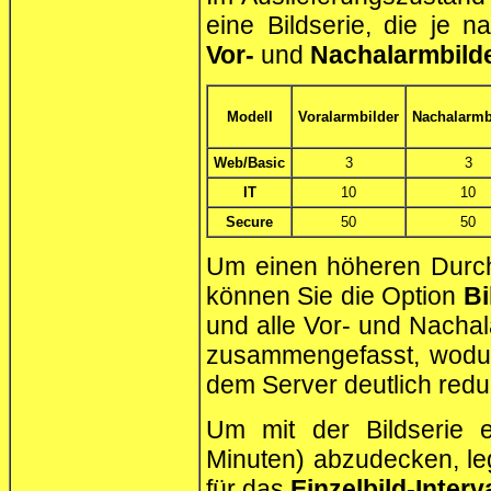
eine Bildserie, die je
Vor-
und
Nachalarmbild
Modell
Voralarmbilder
Nachalarmb
Web/Basic
3
3
IT
10
10
Secure
50
50
Um einen höheren Durch
können Sie die Option
Bi
und alle Vor- und Nachal
zusammengefasst, wodur
dem Server deutlich reduz
Um mit der Bildserie 
Minuten) abzudecken, l
für das
Einzelbild-Interva