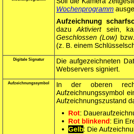
Soll die Kamera zeitgest
Wochenprogramm
ausge
Aufzeichnung scharfsc
dazu
Aktiviert
sein, ka
Geschlossen (Low)
bzw
(z. B. einem Schlüsselsch
Digitale Signatur
Die aufgezeichneten Dat
Webservers signiert.
Aufzeichnungssymbol
In der oberen rec
Aufzeichnungssymbol ei
Aufzeichnungszustand dar
Rot
: Daueraufzeichnun
Rot blinkend
: Ein E
Gelb
: Die Aufzeichnu