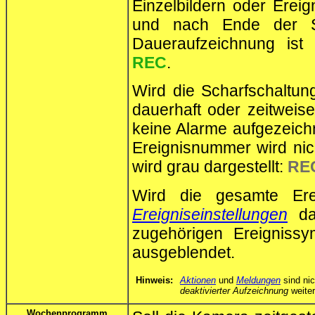
Einzelbildern oder Ereig
und nach Ende der S
Daueraufzeichnung ist
REC
.
Wird die Scharfschaltun
dauerhaft oder zeitweise
keine Alarme aufgezeichn
Ereignisnummer wird nic
wird grau dargestellt:
RE
Wird die gesamte Ere
Ereigniseinstellungen
dau
zugehörigen Ereignissy
ausgeblendet.
Hinweis:
Aktionen
und
Meldungen
sind ni
deaktivierter Aufzeichnung
weiter
Wochenprogramm