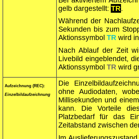
Bei aktiviertem Aufzeic
gelb dargestellt:
TR
.
Während der Nachlaufzei
Sekunden bis zum Stopp
Aktionssymbol
TR
wird in
Nach Ablauf der Zeit w
Livebild eingeblendet, d
Aktionssymbol
TR
wird g
Die Einzelbildaufzeichn
Aufzeichnung (REC):
ohne Audiodaten, wob
Einzelbildaufzeichnung
Millisekunden und einem 
kann. Die Vorteile di
Platzbedarf für das E
Zeitabstand zwischen den
Im Auslieferungszustand