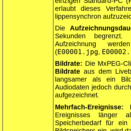
einzigen Standard-PC (
erlaubt dieses Verfah
lippensynchron aufzuzei
Die
Aufzeichnungsdau
Sekunden begrenzt. 
Aufzeichnung werden
(
E00001.jpg
,
E00002.
Bildrate:
Die MxPEG-Cli
Bildrate
aus dem Livebi
langsamer als ein Bil
Audiodaten jedoch durchg
aufgezeichnet.
Mehrfach-Ereignisse:
B
Ereignisses länger 
Speicherbedarf für ei
Bildspeichers ein, wird d