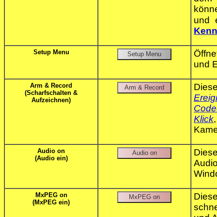
könne
und 
Kenn
Setup Menu
Öffn
und E
Arm & Record
Dies
(Scharfschalten &
Ereig
Aufzeichnen)
Code
Klick
Kame
Audio on
Dies
(Audio ein)
Audio
Wind
MxPEG on
Dies
(MxPEG ein)
schn