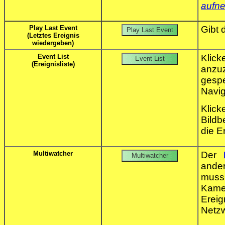
aufn
Play Last Event
Gibt 
(Letztes Ereignis
wiedergeben)
Event List
Klic
(Ereignisliste)
anzuz
ges
Navig
Klic
Bildb
die E
Multiwatcher
Der
ande
muss
Kame
Erei
Netzw