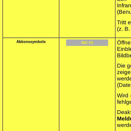
Infra
(Benu
Tritt
(z. B
Aktionssymbole
Öffn
REC FS
Einb
Bildb
Die g
zeige
werd
(Date
Wird 
fehlg
Deak
Meld
werde