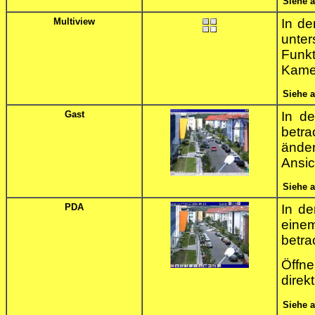
Siehe 
Multiview
In d
unte
Funkt
Kamer
Siehe 
Gast
In d
betr
ände
Ansic
Siehe 
PDA
In d
eine
betra
Öffn
direk
Siehe 