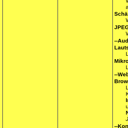
Schä
JPEG
--Audi
Laut
Mikr
--Web
Brow
--Konf