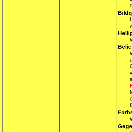
Bildq
w
Helli
Beli
Farb
Gege