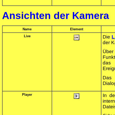
Ansichten der Kamera
Name
Element
Live
Die
L
der 
Über
Funkt
da
Ereig
Da
Dialo
Player
In d
inte
Datei