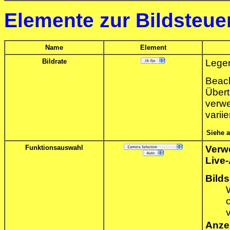
Elemente zur Bildsteue
Name
Element
Bildrate
Legen
Beac
Über
verw
varii
Siehe 
Funktionsauswahl
Verw
Live-
Bild
Anze