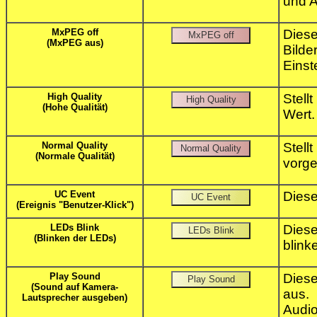
und A
MxPEG off
Diese
(MxPEG aus)
Bilde
Einst
High Quality
Stell
(Hohe Qualität)
Wert.
Normal Quality
Stel
(Normale Qualität)
vorg
UC Event
Diese
(Ereignis "Benutzer-Klick")
LEDs Blink
Diese
(Blinken der LEDs)
blink
Play Sound
Diese
(Sound auf Kamera-
aus.
Lautsprecher ausgeben)
Audio