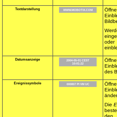
Textdarstellung
Öffn
WWW.MOBOTIX.COM
Einbl
Bildb
Wer
einge
oder
einbl
Datumsanzeige
Öffn
2004-05-01 CEST
10:01:22
Einbl
des B
Ereignissymbole
Öffn
000807 PI VM UC
Einbl
änder
Die
E
best
den