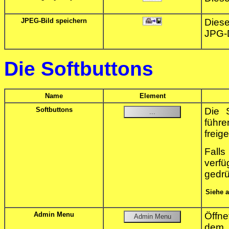
JPEG-Bild speichern
Diese
JPG-D
Die Softbuttons
Name
Element
Softbuttons
Die S
führe
freig
Fall
verfü
gedrü
Siehe 
Admin Menu
Öffn
dem 