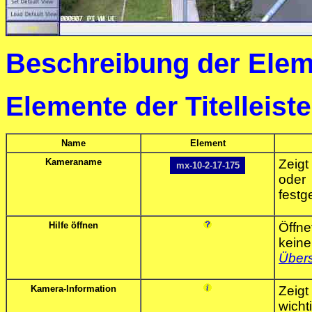
Beschreibung der Ele
Elemente der Titelleiste
Name
Element
Kameraname
Zeig
mx-10-2-17-175
oder
festg
Hilfe öffnen
Öffne
kein
Übers
Kamera-Information
Zeig
wicht