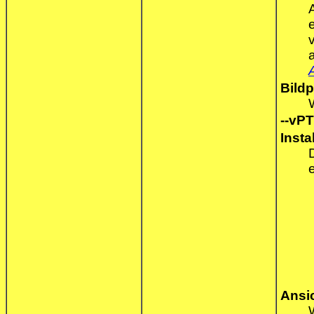
Bild
--vPTZ-
Insta
Ansi